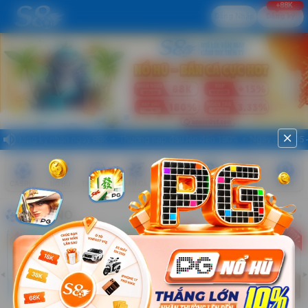
+88K
Đăng Nhập
Đăng ký
volume_up
close
✦ Đăng ký nhận ngay 88K ✦ Thưởng nạp đầu lên đến 180% ✦ Ngày vàng 05 - 15
CASINO
NỔ HŨ
THỂ THAO
BẮN CÁ
GAME BÀI
ĐÁ GÀ
E-SPORTS
Xổ Số
CASINO
Xem thêm