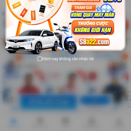
NỔ HŨ
Xem thêm
close
close
Hôm nay không cần nhắc tôi
THỂ THAO
Xem thêm
APP
WEB-
iOS & Android
Thêm vào màn 
BẮN CÁ
Xem thêm
home
shopping_cart
chat
redeem
person
Trang chủ
Mua xổ số
Chat
Khuyến mãi
Cá Nhân